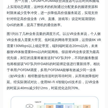
另一方面，OFDM+OFDMA联合调度器可以在时间和频域
上实现动态调度，这种技术的机制通过分配更多的频谱资源和
时隙来减少竞争冲突，进一步降低高价值服务延迟，实现支持
针对特定高价值业务（VR、直播、游戏等）设定时延期望的
QoS的效果，提高了整机的通信效率。
图1列出了几种业务流量的调度方式。以云VR业务来说，个人侧
VR业务接入需要大带宽、低时延的网络带宽保障，运营级8K VR
需要130Mbps以上稳定带宽，端到端时延在20ms以内，未来
极致VR体验需要8ms以内时延网络。假设将VR业务设置为最高
优先级，则它的流量将被发送到“VO”队列中，不同的服务数据
包将根据该“VO”队列中DABS的时延绑定值进行重新排序。相比
于单用户OFDM调度，多用户OFDMA能够有效减少同一业务
（如VR业务）相邻数据包传送时的等待时间，从而有效降低时
延。经实际测试对比，使用Wi-Fi 6智能QoS技术后，云VR业务
的时延从40ms减少到12ms，时延优化达到70%。