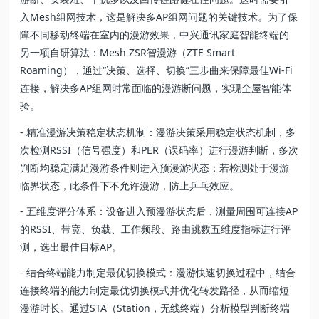
入Mesh组网技术，这是解决多AP组网问题的关键技术。为了保
障不同移动终端在室内的漫游效果，中兴通讯家庭智能终端的
另一项自研算法：Mesh ZSR智漫游（ZTE Smart
Roaming），通过“决策、选择、切换”三步曲来保障最佳Wi-Fi
连接，解决多AP组网时常面临的漫游断问题，实现全屋智能体
验。
- 精准漫游决策稳定状态机制：漫游决策采用稳定状态机制，多
次检测RSSI（信号强度）和PER（误码率）进行漫游判断，多次
判断均稳定满足漫游条件则进入预漫游状态；若检测处于漫游
临界状态，此条件下不允许漫游，防止乒乓效应。
- 五维度评分体系：设备进入预漫游状态后，测量周围可连接AP
的RSSI、带宽、负载、工作频段、路由跳数五维度指标进行评
测，选出最佳目标AP。
- 结合终端能力制定最优切换模式：漫游快速切换过程中，结合
连接终端的能力制定最优切换模式并优化转发路径，从而缩短
漫游时长。通过STA（Station，无线终端）分析模型判断终端