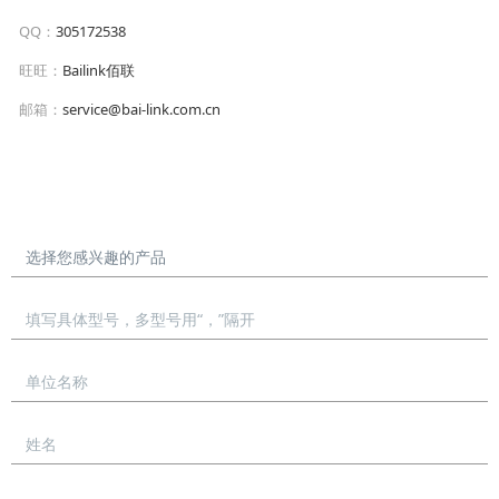
QQ：
305172538
旺旺：
Bailink佰联
邮箱：
service@bai-link.com.cn