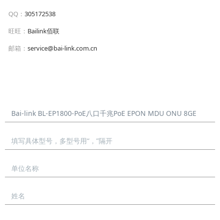
QQ：
305172538
旺旺：
Bailink佰联
邮箱：
service@bai-link.com.cn