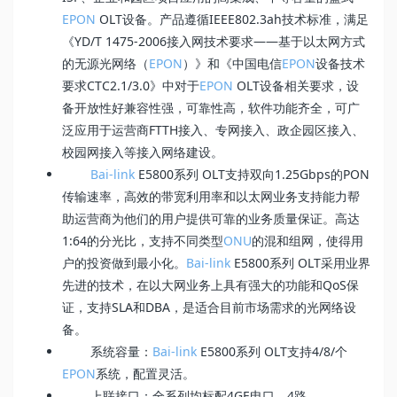
EPON
OLT设备。产品遵循IEEE802.3ah技术标准，满足
《YD/T 1475-2006接入网技术要求——基于以太网方式
的无源光网络（
EPON
）》和《中国电信
EPON
设备技术
要求CTC2.1/3.0》中对于
EPON
OLT设备相关要求，设
备开放性好兼容性强，可靠性高，软件功能齐全，可广
泛应用于运营商FTTH接入、专网接入、政企园区接入、
校园网接入等接入网络建设。
Bai-link
E5800系列 OLT支持双向1.25Gbps的PON
传输速率，高效的带宽利用率和以太网业务支持能力帮
助运营商为他们的用户提供可靠的业务质量保证。高达
1:64的分光比，支持不同类型
ONU
的混和组网，使得用
户的投资做到最小化。
Bai-link
E5800系列 OLT采用业界
先进的技术，在以大网业务上具有强大的功能和QoS保
证，支持SLA和DBA，是适合目前市场需求的光网络设
备。
系统容量：
Bai-link
E5800系列 OLT支持4/8/个
EPON
系统，配置灵活。
上联接口：全系列均标配4GE电口，4路