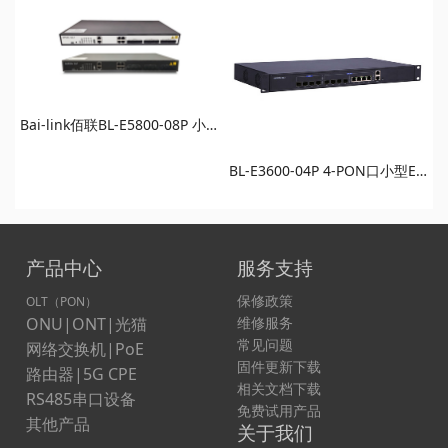
Bai-link佰联BL-E5800-08P 小型盒式8口EPON OLT万兆SFP+上行
BL-E3600-04P 4-PON口小型EPON OLT Bai-link®佰联OLT
产品中心
服务支持
保修政策
OLT（PON）
ONU|ONT|光猫
维修服务
常见问题
网络交换机|PoE
固件更新下载
路由器|5G CPE
相关文档下载
RS485串口设备
免费试用产品
其他产品
关于我们